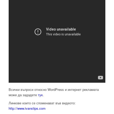
Всички въпроси относно WordPress и интернет рекламата
може да зададете
тук
.
Линкове които се споменават във видеото:
http://www.ivanstips.com