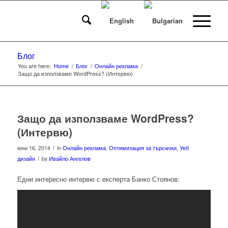
Блог
You are here:
Home
/
Блог
/
Онлайн реклама
/
Защо да използваме WordPress? (Интервю)
Защо да използваме WordPress?
(Интервю)
/
юни 16, 2014
in
Онлайн реклама
,
Оптимизация за търсачки
,
Уеб
/
дизайн
by
Ивайло Ангелов
Едни интересно интервю с експерта Банко Стоянов: