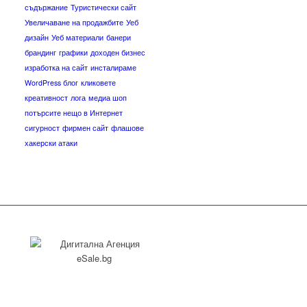
съдържание
Туристически сайт
Увеличаване на продажбите
Уеб
дизайн
Уеб материали
банери
брандинг
графики
доходен бизнес
изработка на сайт
инсталираме
WordPress блог
кликовете
креативност
лога
медиа шоп
потърсите нещо в Интернет
сигурност
фирмен сайт
флашове
хакерски атаки