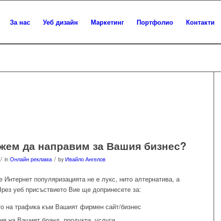
За нас
Уеб дизайн
Маркетинг
Портфолио
Контакти
жем да направим за Вашия бизнес?
/
/
in
Онлайн реклама
by
Ивайло Ангелов
е Интернет популяризацията не е лукс, нито алтернатива, а
рез уеб присъствието Вие ще допринесете за:
о на трафика към Вашият фирмен сайт/бизнес
я на Вашият бранд, продукти, услуги