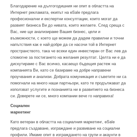
Благодарение на дългогодишния ни опит в областта на
Интернет рекламата, екипът на eSale предлага
професионални и експертни консултации, които могат да
развият бизнеса Ви до нивата, които желаете. След среща с
Вас, ние ще анализираме Вашия бизнес, цели и
възможности, с което ще можем да дадем правилни и точни
напътствия как е най-добре да се насочи той в Интернет
пространството, така че всеки един инвестиран от Вас лев да
спомогне за постигането на желания резултат. Целта ни е да
дискутираме с Вас всичко, касаещо бъдещия растеж на
компанията Ви, като се базираме на добре направени
проучвания и анализи. Добрата комуникация и съветите ни са
помогнали на много наши партньори, като те продължават да
използват услугите и познанията ни в развитието на бизнеса
си. Доверете ни се, много компании вече го направиха!
Социален
маркетинг
Като ветеран в областта на социалния маркетинг, eSale
предлага създаване, изграждане и развиване на социални
профили. Имаме опит в изграждането на групи и акаунти в