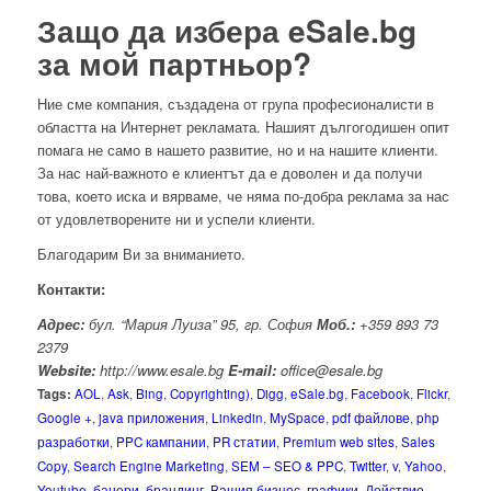
Защо да избера eSale.bg
за мой партньор?
Ние сме компания, създадена от група професионалисти в
областта на Интернет рекламата. Нашият дългогодишен опит
помага не само в нашето развитие, но и на нашите клиенти.
За нас най-важното е клиентът да е доволен и да получи
това, което иска и вярваме, че няма по-добра реклама за нас
от удовлетворените ни и успели клиенти.
Благодарим Ви за вниманието.
Контакти:
Адрес:
бул. “Мария Луиза” 95, гр. София
Моб.:
+359 893 73
2379
Website:
http://www.esale.bg
E-mail:
office@esale.bg
Tags:
AOL
,
Ask
,
Bing
,
Copyrighting)
,
Digg
,
eSale.bg
,
Facebook
,
Flickr
,
Google +
,
java приложения
,
Linkedin
,
MySpace
,
pdf файлове
,
php
разработки
,
PPC кампании
,
PR статии
,
Premium web sites
,
Sales
Copy
,
Search Engine Marketing
,
SEM – SEO & PPC
,
Twitter
,
v
,
Yahoo
,
Youtube
,
банери
,
брандинг
,
Вашия бизнес
,
графики
,
Действие
,