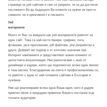
страници за уеб сайтове и сме се уверили, че за да достигне
посланието Ви до бъдещите Ви клиенти са нужни не просто
символи, но и креативност в писането.
Уеб
материали
Много от Вас са виждали как уеб материалите работят за
един сайт. Това са най-често банери, графики, лога,
флашове, java приложения, pdf файлове, php разработки и
други. Добрият им подбор е от ключово значение при
Интернет кампаниите и представляват важен елемент от
цялостната визуализация. Ние разполагаме с екип от
дизайнери и кодери, които ще подпомогнат всеки един бизнес
в тази насока. Благодарение на опита и професионализма си,
те работят с едни от най-големите сайтове в България и
чужбина.
Ние ще реализираме всяка една Ваша идея, като ѝ дадем
приятен облик и предадем правилно Вашето послание към
точната аудитория.