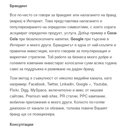
Брандинг
Все по-често се говори за брандинг или налагането на бранд
(марка) в Интернет. Това представлява налагането и
популяризирането на определен символ/име, с което хората
асоциират определен продукт, услуга. Добър пример е
Coca-
Cola
при безалкохолните напитки,
Google
при търсене в
Интернет и много други. Брандингът е една от най-скъпите и
правилни инвестиции, когато говорим за популяризация и
маркетинг стратегии. Той работи за бизнеса много добре и
големите компании инвестират колосални суми всяка година
само за поддръжка и развиване на даден бранд.
Този метод е съвкупност от няколко медийни канала, като
например: Facebook, Twitter, Linkedin, Google +, Youtube,
Flickr, Digg, MySpace, включително и микс от нишови
сайтове, Premium web sites, PR статии, PPC кампании,
мобилни приложения и много други. Колкото по-голям
диапазон от канали се обхване, толкова повече Вашият
бранд ще се позиционира.
Консултации