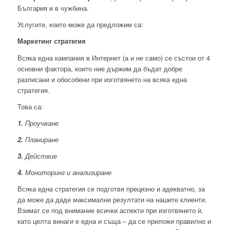
България и в чужбина.
Услугите, които може да предложим са:
Маркетинг стратегия
Всяка една кампания в Интернет (а и не само) се състои от 4
основни фактора, които ние държим да бъдат добре
разписани и обособени при изготвянето на всяка една
стратегия.
Това са:
1.
Проучване
2.
Планиране
3.
Действие
4.
Мониторинг
и анализиране
Всяка една стратегия се подготвя прецизно и адекватно, за
да може да даде максимални резултати на нашите клиенти.
Взимат се под внимание всички аспекти при изготвянето ѝ,
като целта винаги е една и съща – да се приложи правилно и