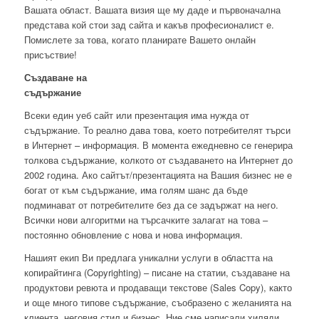
Вашата област. Вашата визия ще му даде и първоначална
представа кой стои зад сайта и какъв професионалист е.
Помислете за това, когато планирате Вашето онлайн
присъствие!
Създаване на
съдържание
Всеки един уеб сайт или презентация има нужда от
съдържание. То реално дава това, което потребителят търси
в Интернет – информация. В момента ежедневно се генерира
толкова съдържание, колкото от създаването на Интернет до
2002 година. Ако сайтът/презентацията на Вашия бизнес не е
богат от към съдържание, има голям шанс да бъде
подминават от потребителите без да се задържат на него.
Всички нови алгоритми на търсачките залагат на това –
постоянно обновление с нова и нова информация.
Нашият екип Ви предлага уникални услуги в областта на
копирайтинга (Copyrighting) – писане на статии, създаване на
продуктови ревюта и продаващи текстове (Sales Copy), както
и още много типове съдържание, съобразено с желанията на
клиента, неговия стил и бизнес. Ние сме написали хиляди