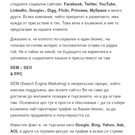
следните социални сайтове:
Facebook, Twitter, YouTube,
LinkedIn, Google+, Digg, Flickr, Princess, MySpace
и много
други. Всяка компания, чийто приоритет е развитието, има
нужда от присъствие в тях. Това вече е възможно и ние го
предлагаме за нашите клиенти.
Доказано е, че колкото по-социален е един бизнес, на
толкова по-голям интерес и положителни отзиви се радва
той. Не е тайна за никой, че бъдещето на маркетинга е
заложено в социалните канали и присъствието ни там.
SEM – SEO
& PPC
SEM (Search Engine Marketing) е непрекъснат процес, който
изисква поддръжка, ако искате сайтът Ви не само да
достигне до желаните позиции в търсачките, но и да остане
там. Основната цел тук е проста и обоснована – да се събере
възможно най-таргетиран трафик за Вашия бизнес, за да
увеличите продажбите и популярността си.
Известен факт е, че търсачки като
Google, Bing, Yahoo, Ask,
AOL
и други са огромен ресурс на трафик и всеки се стреми