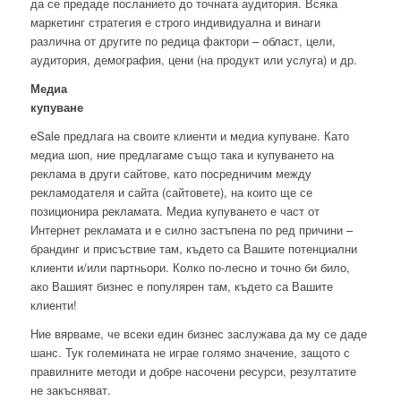
да се предаде посланието до точната аудитория. Всяка
маркетинг стратегия е строго индивидуална и винаги
различна от другите по редица фактори – област, цели,
аудитория, демография, цени (на продукт или услуга) и др.
Медиа
купуване
eSale предлага на своите клиенти и медиа купуване. Като
медиа шоп, ние предлагаме също така и купуването на
реклама в други сайтове, като посредничим между
рекламодателя и сайта (сайтовете), на които ще се
позиционира рекламата. Медиа купуването е част от
Интернет рекламата и е силно застъпена по ред причини –
брандинг и присъствие там, където са Вашите потенциални
клиенти и/или партньори. Колко по-лесно и точно би било,
ако Вашият бизнес е популярен там, където са Вашите
клиенти!
Ние вярваме, че всеки един бизнес заслужава да му се даде
шанс. Тук големината не играе голямо значение, защото с
правилните методи и добре насочени ресурси, резултатите
не закъсняват.