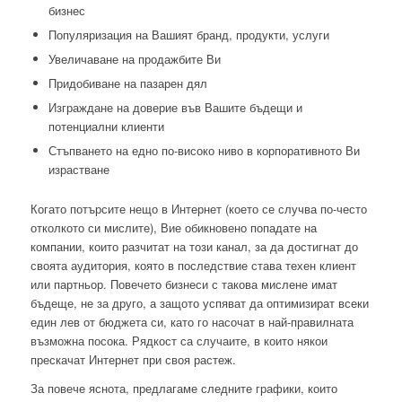
бизнес
Популяризация на Вашият бранд, продукти, услуги
Увеличаване на продажбите Ви
Придобиване на пазарен дял
Изграждане на доверие във Вашите бъдещи и
потенциални клиенти
Стъпването на едно по-високо ниво в корпоративното Ви
израстване
Когато потърсите нещо в Интернет (което се случва по-често
отколкото си мислите), Вие обикновено попадате на
компании, които разчитат на този канал, за да достигнат до
своята аудитория, която в последствие става техен клиент
или партньор. Повечето бизнеси с такова мислене имат
бъдеще, не за друго, а защото успяват да оптимизират всеки
един лев от бюджета си, като го насочат в най-правилната
възможна посока. Рядкост са случаите, в които някои
прескачат Интернет при своя растеж.
За повече яснота, предлагаме следните графики, които