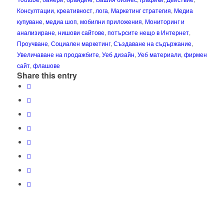
Консултации
,
креативност
,
лога
,
Маркетинг стратегия
,
Медиа
купуване
,
медиа шоп
,
мобилни приложения
,
Мониторинг и
анализиране
,
нишови сайтове
,
потърсите нещо в Интернет
,
Проучване
,
Социален маркетинг
,
Създаване на съдържание
,
Увеличаване на продажбите
,
Уеб дизайн
,
Уеб материали
,
фирмен
сайт
,
флашове
Share this entry