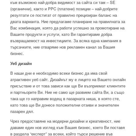
към възможно най-добра видимост за сайта си там – SE
(органични), както и PPC (платени) позиции – най-добрите
резултати се постигат от правилно прецизиран баланс на
двата варианта. Ние предлагаме планиране на правилната за
Вас комбинация, която да работи успешно за промотиране на
Вашите продукти и услуги, като Ви гарантираме добра
възвращаемост на инвестициите. За всяка една кампания в
търсачките, ние отваряме нов рекламен канал за Вашия
бизнес.
Уеб дизайн
В наши дни е необходимо всеки бизнес да има свой
атрактивен уеб сайт. Дизайнът му е лицето на Вашето онлайн
присъствие и от това зависи как ще Ви възприемат клиентите
и партньорите Ви. Ние не само ще развием сайта Ви, а също
така ще го направим водещ в пазарната ниша, в която сте,
като това ще Ви донесе положителни отзиви и значителен
пазарен дял.
Чрез предоставяне на модерни дизайни и креативност, ние
даваме един нов изглед към Вашия бизнес, което Ви поставя
в раздела “експерт” за всеки, който търси решение във