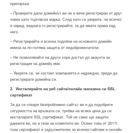
препоръки:
– Проверете дали домейнът ви не е вече регистриран от друг
човек като търговска марка. След като се уверите, че всичко
е наред, веднага го регистрирайте, за да имате права над
него.
– Регистрирайте и всички подобни на основното домейн
имена за по-голяма защита от недоброжелатели.
– Не позволявайте на други хора достъп до акаунта за
регистрация на домейн име.
– Уверете се, че хостинг компанията е надеждна, преди да
регистрирате домейна си.
2. Инсталирайте на уеб сайта/онлайн магазина си SSL
сертификат
За да се отваря безпроблемно сайтът ви и да подобрите
сигурността на връзката си, трябва на всяка цена да си
инсталирате SSL сертификат. Той не само ще защити
данните ви, но и тези на клиентите ви. Освен това от 2017г.
този сертификат е задължителен за всички сайтове и онлайн