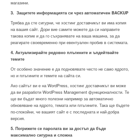
магазини.
3. Защитете информацията си чрез автоматичен BACKUP
Трябва да сте сигурни, че хостинг доставчикът ви има копия
на вашия сайт. Дори вие самите можете да си направите
такова копие и да го съхранявате на ваша машина, за да
реагирате своевременно при евентуален пробив в системата.
4. Актуализирайте редовно плъгините и ъпдейтвайте
темите
От особено значение е да подновявате често не само ядрото,
но и плъгините и темите на сайта си.
Ако сайтът ви е на WordPress, хостинг доставчикът ви може
да ви разработи WordPress Management функционалности. Те
ще ви бъдат много полезни например за автоматично
обновяване на ядрото, темата или плъгините. Така ще бъдете
по-спокойни, че вашият сайт е с последната и най-добра
версия.
5. Погрижете се паролата ви за достъп да бъде
максимално сигурна и сложна