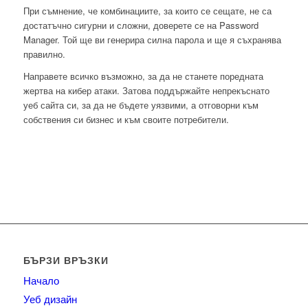
При съмнение, че комбинациите, за които се сещате, не са
достатъчно сигурни и сложни, доверете се на Password
Manager. Той ще ви генерира силна парола и ще я съхранява
правилно.
Направете всичко възможно, за да не станете поредната
жертва на кибер атаки. Затова поддържайте непрекъснато
уеб сайта си, за да не бъдете уязвими, а отговорни към
собствения си бизнес и към своите потребители.
БЪРЗИ ВРЪЗКИ
Начало
Уеб дизайн