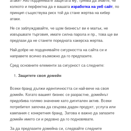
атаки? Ако подценявате защитата му, трябва да знаете, че
колкото и перфектна да е вашата
изработка на уеб сайт
, по
принцип съществува риск той да стане жертва на кибер
атаки.
Не се заблуждавайте, че щом бизнесът ви е малък, не
извършвате търговия, имате силна парола и пр., това ще ви
предпази да не станете поредната хакерска жертва.
Най-добре не подценявайте сигурността на сайта си и
направете всичко възможно да го предпазите.
Сред основните елементи за сигурност са следните:
Защитете своя домейн
Всеки бранд дължи идентичността си най-вече на своя
домейн. Когато вашият бизнес се разрастне, домейнът
придобива голямо значение като дигитален актив. Всеки
потребител започва да свързва даден продукт, услуга или
кампания с конкретния бранд. Затова е важно да запазите
домейн името си и редовно да го подновявате.
За да предпазите домейна си, следвайте следните