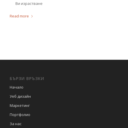
Ви израстване
Read more
БЪРЗИ ВРЪЗКИ
Начало
Уеб дизайн
Маркетинг
Портфолио
За нас