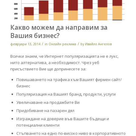
Какво можем да направим за
Вашия бизнес?
/
/
февруари 13, 2014
in
Онлайн реклама
by
Ивайло Ангелов
Всички знаем, че Интернет популяризацията не е лукс,
нито алтернатива, а необходимост. Чрез уеб
присъствието Вие ще допринесете за:
Повишаването на трафика към Вашият фирмен сайт/
бизнес
Популяризация на Вашият бранд, продукти, услуги
Увеличаване на продажбите Ви
Придобиване на пазарен дял
Изграждане на доверие във Вашите бъдещи и
потенциални клиенти
Стъпването на едно по-високо ниво в корпоративното