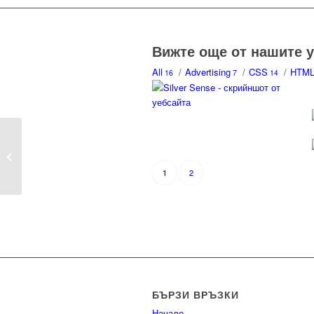
Вижте още от нашите 
All
/
Advertising
/
CSS
/
HTM
16
7
14
FashionYou.eu –
Онлайн магазин
2
1
БЪРЗИ ВРЪЗКИ
Начало