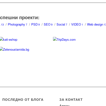
успешни проекти:
L
/
Photography
/
PSD
/
SEO
/
Social
/
VIDEO
/
Web design
13
7
9
9
7
1
1
ПОСЛЕДНО ОТ БЛОГА
ЗА КОНТАКТ
Адрес: