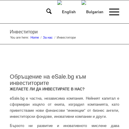
Инвеститори
You are here:
Home
/
За нас
/
Инвеститори
Обръщение на eSale.bg към
инвеститорите
ЖЕЛАЕТЕ ЛИ ДА ИНВЕСТИРАТЕ В НАС?
eSale.bg е частна, независима компания. Нейният капитал е
сформиран изцяло от екипа, изградил компанията, като
приветстваме нови финансови “инжекции” от бизнес ангели,
инвеститорски фондове, иновативни компании и други.
Бързото ни развитие и иновативното мислене дава