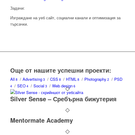
Задачи:
Изграждане на уеб сайт, социални канали и оптимизация за
търсачки.
Още от нашите успешни проекти:
All
/
Advertising
/
CSS
/
HTML
/
Photography
/
PSD
8
3
8
8
2
/
SEO
/
Social
/
Web design
4
4
3
6
Silver Sense – Сребърна бижутерия
Mentormate Academy